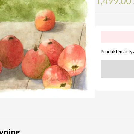
1,499.00
Produkten är tyvä
vning