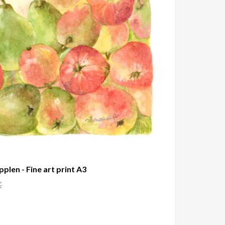
plen - Fine art print A3
K