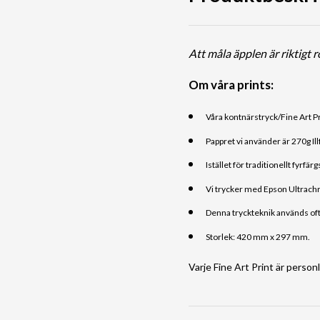
Att måla äpplen är riktigt 
Om våra prints:
Våra kontnärstryck/Fine Art Pr
Pappret vi använder är 270g Ill
Istället för traditionellt fy
Vi trycker med Epson Ultrachr
Denna tryckteknik används ofta
Storlek: 420 mm x 297 mm.
Varje Fine Art Print är person