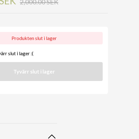
 SEK
2,000.00 SEK
Produkten slut i lager
rr slut i lager :(
Tyvärr slut i lager