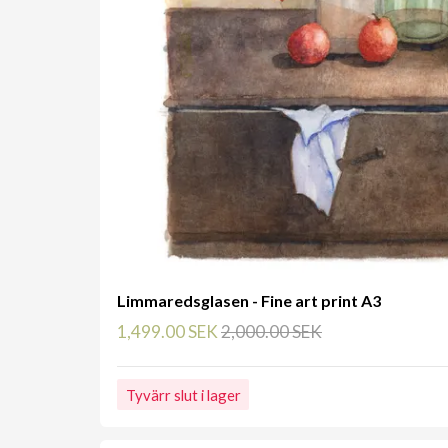
Limmaredsglasen - Fine art print A3
1,499.00 SEK
2,000.00 SEK
Tyvärr slut i lager