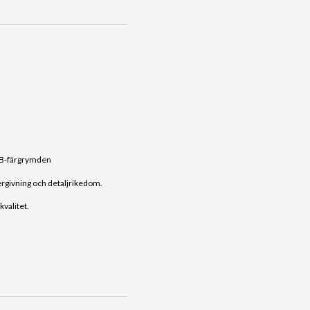
RGB-färgrymden
ergivning och detaljrikedom.
valitet.