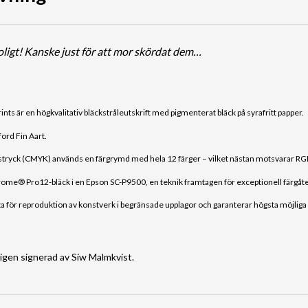
roligt! Kanske just för att mor skördat dem…
ints är en högkvalitativ bläckstråleutskrift med pigmenterat bläck på syrafritt papper.
ford Fin Aart.
rfärgstryck (CMYK) används en färgrymd med hela 12 färger – vilket nästan motsvarar 
ome® Pro12-bläck i en Epson SC-P9500, en teknik framtagen för exceptionell färgåt
 för reproduktion av konstverk i begränsade upplagor och garanterar högsta möjliga k
ligen signerad av Siw Malmkvist.