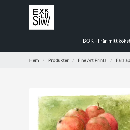
BOK – Från mitt köks
Hem
/
Produkter
/
Fine Art Prints
/
Fars äp