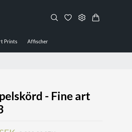
rt Prints
Affischer
pelskörd - Fine art
3