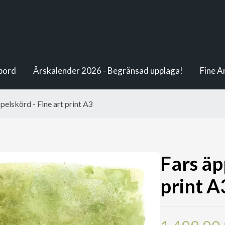
bord
Årskalender 2026 - Begränsad upplaga!
Fine A
pelskörd - Fine art print A3
Fars äp
print A