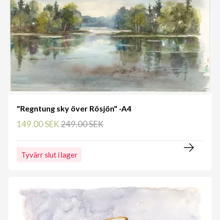
"Regntung sky över Rösjön" -A4
149.00 SEK
249.00 SEK
Tyvärr slut i lager