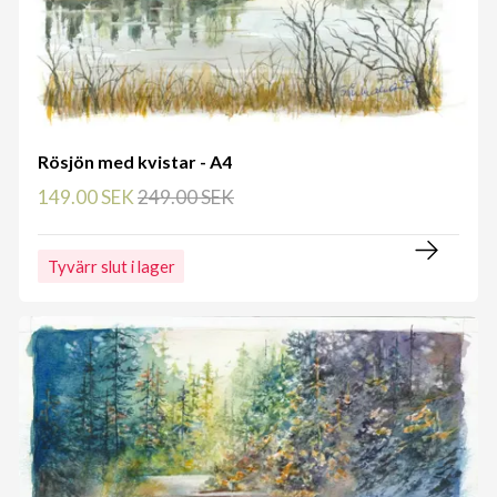
Rösjön med kvistar - A4
149.00 SEK
249.00 SEK
Tyvärr slut i lager