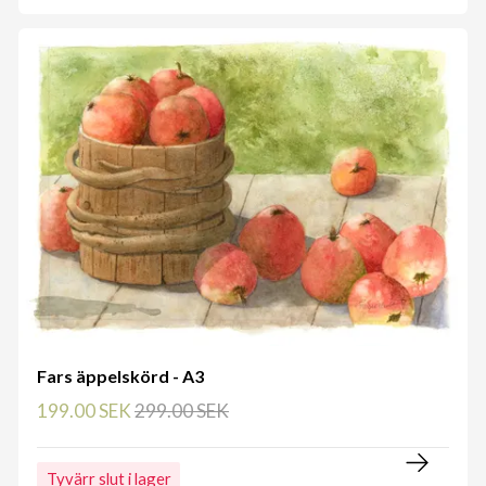
Fars äppelskörd - A3
199.00 SEK
299.00 SEK
Tyvärr slut i lager