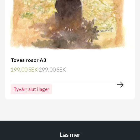
Toves rosor A3
199.00 SEK
299.00 SEK
Tyvärr slut i lager
Läs mer