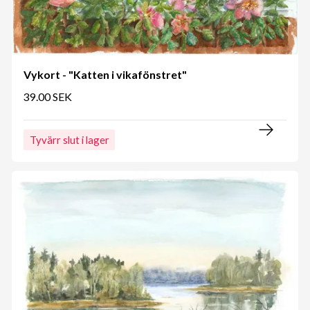
Vykort - "Katten i vikafönstret"
39.00 SEK
Tyvärr slut i lager