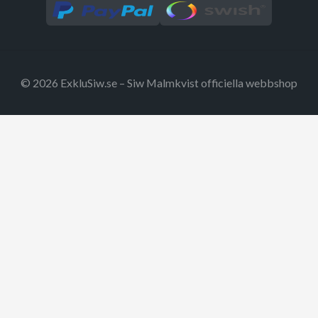
© 2026 ExkluSiw.se – Siw Malmkvist officiella webbshop