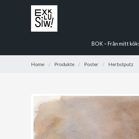
BOK – Från mitt kö
Home
/
Produkte
/
Poster
/
Herbstputz