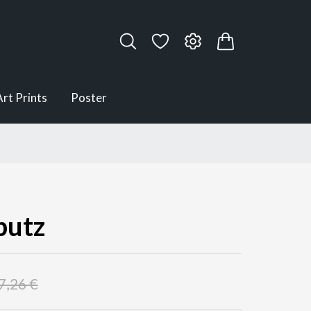
Art Prints
Poster
putz
7,26 €