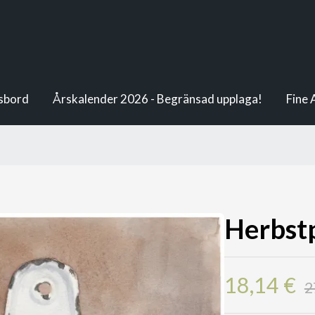
ksbord
Årskalender 2026 - Begränsad upplaga!
Fine 
Herbst
18,14 €
2